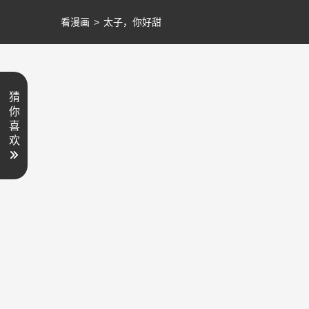
看漫画
>
太子，你好甜
猜
你
喜
欢