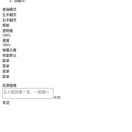
加载中...
卷轴模式
左手翻页
右手翻页
帮助
透明度
100%
速度
100%
弹幕头像
恢复默认
菜单
菜单
菜单
菜单
反馈报错
0/20
发送