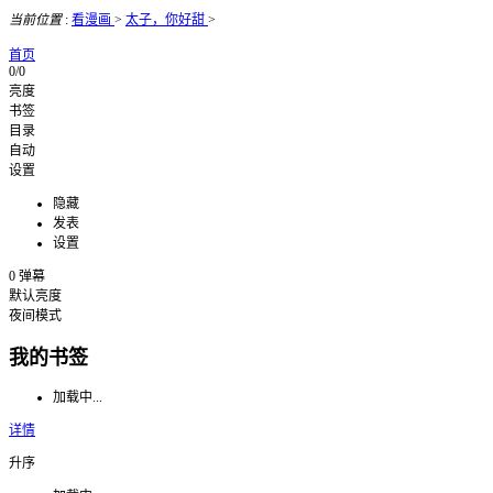
当前位置
:
看漫画
>
太子，你好甜
>
首页
0/0
亮度
书签
目录
自动
设置
隐藏
发表
设置
0
弹幕
默认亮度
夜间模式
我的书签
加载中...
详情
升序