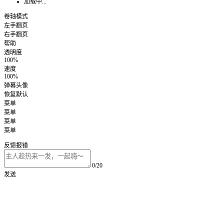
加载中...
卷轴模式
左手翻页
右手翻页
帮助
透明度
100%
速度
100%
弹幕头像
恢复默认
菜单
菜单
菜单
菜单
反馈报错
0/20
发送