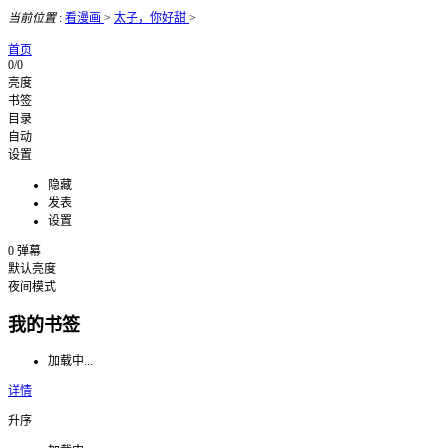
当前位置
:
看漫画
>
太子，你好甜
>
首页
0/0
亮度
书签
目录
自动
设置
隐藏
发表
设置
0
弹幕
默认亮度
夜间模式
我的书签
加载中...
详情
升序