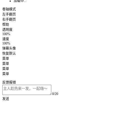
加载中...
卷轴模式
左手翻页
右手翻页
帮助
透明度
100%
速度
100%
弹幕头像
恢复默认
菜单
菜单
菜单
菜单
反馈报错
0/20
发送