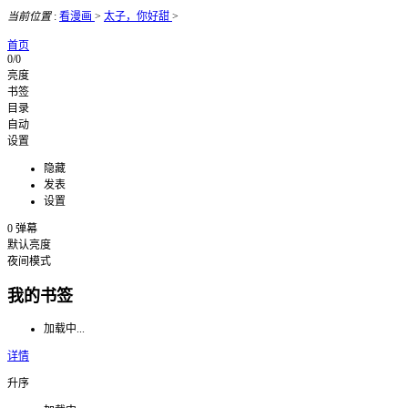
当前位置
:
看漫画
>
太子，你好甜
>
首页
0/0
亮度
书签
目录
自动
设置
隐藏
发表
设置
0
弹幕
默认亮度
夜间模式
我的书签
加载中...
详情
升序