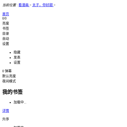
当前位置
:
看漫画
>
太子，你好甜
>
首页
0/0
亮度
书签
目录
自动
设置
隐藏
发表
设置
0
弹幕
默认亮度
夜间模式
我的书签
加载中...
详情
升序