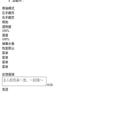
加载中...
卷轴模式
左手翻页
右手翻页
帮助
透明度
100%
速度
100%
弹幕头像
恢复默认
菜单
菜单
菜单
菜单
反馈报错
0/20
发送