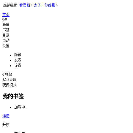
当前位置
:
看漫画
>
太子，你好甜
>
首页
0/0
亮度
书签
目录
自动
设置
隐藏
发表
设置
0
弹幕
默认亮度
夜间模式
我的书签
加载中...
详情
升序