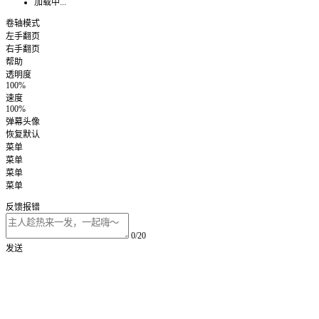
加载中...
卷轴模式
左手翻页
右手翻页
帮助
透明度
100%
速度
100%
弹幕头像
恢复默认
菜单
菜单
菜单
菜单
反馈报错
0/20
发送