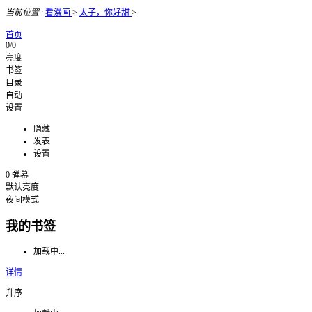
当前位置
:
看漫画
>
太子，你好甜
>
首页
0/0
亮度
书签
目录
自动
设置
隐藏
发表
设置
0
弹幕
默认亮度
夜间模式
我的书签
加载中...
详情
升序