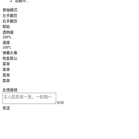
加载中...
卷轴模式
左手翻页
右手翻页
帮助
透明度
100%
速度
100%
弹幕头像
恢复默认
菜单
菜单
菜单
菜单
反馈报错
0/20
发送