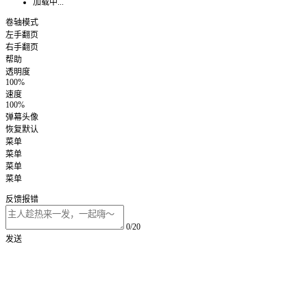
加载中...
卷轴模式
左手翻页
右手翻页
帮助
透明度
100%
速度
100%
弹幕头像
恢复默认
菜单
菜单
菜单
菜单
反馈报错
0/20
发送