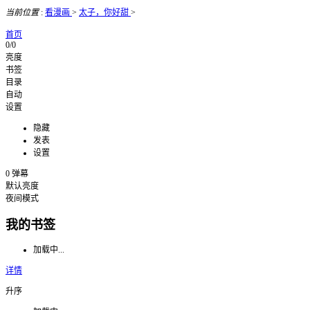
当前位置
:
看漫画
>
太子，你好甜
>
首页
0/0
亮度
书签
目录
自动
设置
隐藏
发表
设置
0
弹幕
默认亮度
夜间模式
我的书签
加载中...
详情
升序