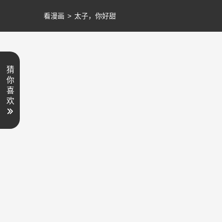
看漫画
>
太子，你好甜
猜
你
喜
欢