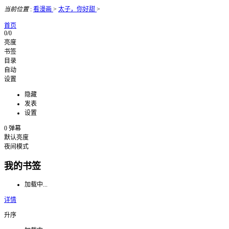
当前位置
:
看漫画
>
太子，你好甜
>
首页
0/0
亮度
书签
目录
自动
设置
隐藏
发表
设置
0
弹幕
默认亮度
夜间模式
我的书签
加载中...
详情
升序