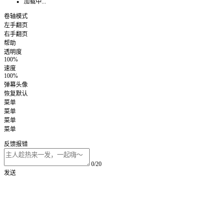
加载中...
卷轴模式
左手翻页
右手翻页
帮助
透明度
100%
速度
100%
弹幕头像
恢复默认
菜单
菜单
菜单
菜单
反馈报错
0/20
发送