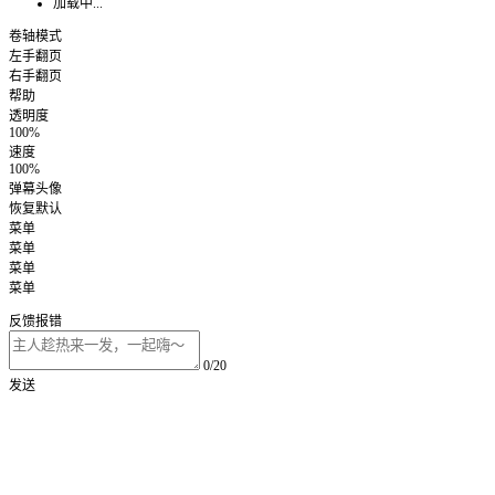
加载中...
卷轴模式
左手翻页
右手翻页
帮助
透明度
100%
速度
100%
弹幕头像
恢复默认
菜单
菜单
菜单
菜单
反馈报错
0/20
发送