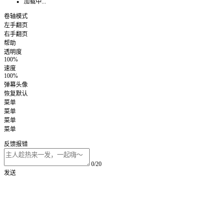
加载中...
卷轴模式
左手翻页
右手翻页
帮助
透明度
100%
速度
100%
弹幕头像
恢复默认
菜单
菜单
菜单
菜单
反馈报错
0/20
发送