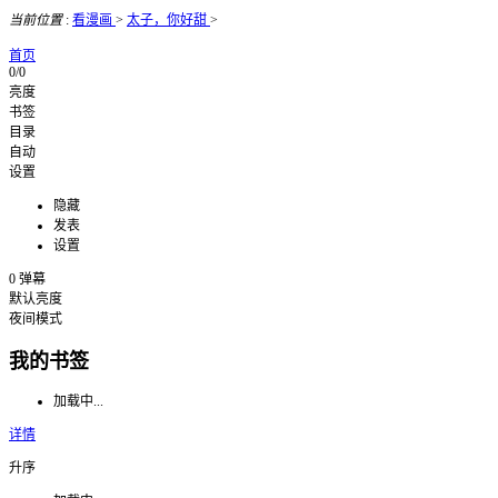
当前位置
:
看漫画
>
太子，你好甜
>
首页
0/0
亮度
书签
目录
自动
设置
隐藏
发表
设置
0
弹幕
默认亮度
夜间模式
我的书签
加载中...
详情
升序