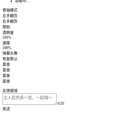
加载中...
卷轴模式
左手翻页
右手翻页
帮助
透明度
100%
速度
100%
弹幕头像
恢复默认
菜单
菜单
菜单
菜单
反馈报错
0/20
发送