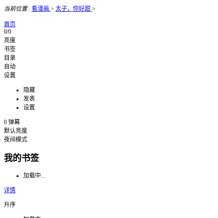
当前位置
:
看漫画
>
太子，你好甜
>
首页
0/0
亮度
书签
目录
自动
设置
隐藏
发表
设置
0
弹幕
默认亮度
夜间模式
我的书签
加载中...
详情
升序