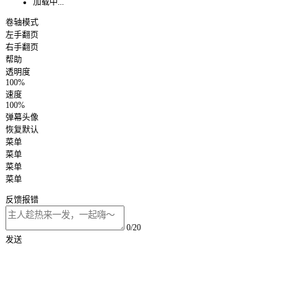
加载中...
卷轴模式
左手翻页
右手翻页
帮助
透明度
100%
速度
100%
弹幕头像
恢复默认
菜单
菜单
菜单
菜单
反馈报错
0/20
发送