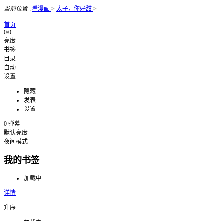
当前位置
:
看漫画
>
太子，你好甜
>
首页
0/0
亮度
书签
目录
自动
设置
隐藏
发表
设置
0
弹幕
默认亮度
夜间模式
我的书签
加载中...
详情
升序