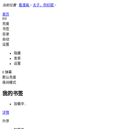
当前位置
:
看漫画
>
太子，你好甜
>
首页
0/0
亮度
书签
目录
自动
设置
隐藏
发表
设置
0
弹幕
默认亮度
夜间模式
我的书签
加载中...
详情
升序