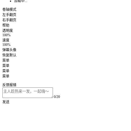
加载中...
卷轴模式
左手翻页
右手翻页
帮助
透明度
100%
速度
100%
弹幕头像
恢复默认
菜单
菜单
菜单
菜单
反馈报错
0/20
发送