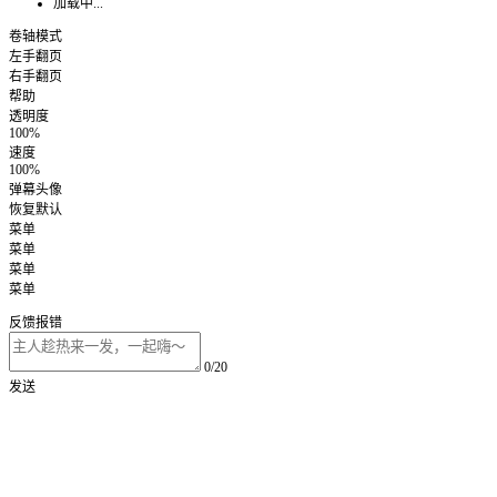
加载中...
卷轴模式
左手翻页
右手翻页
帮助
透明度
100%
速度
100%
弹幕头像
恢复默认
菜单
菜单
菜单
菜单
反馈报错
0/20
发送