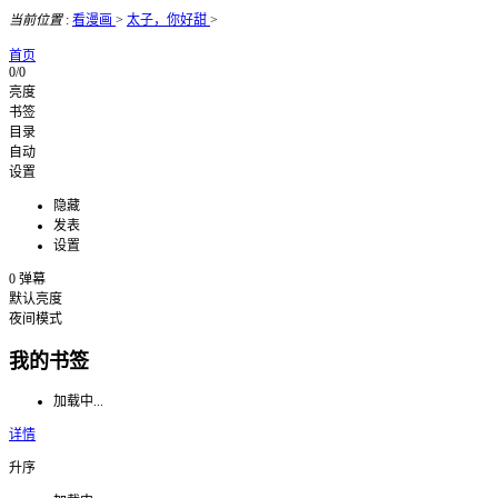
当前位置
:
看漫画
>
太子，你好甜
>
首页
0/0
亮度
书签
目录
自动
设置
隐藏
发表
设置
0
弹幕
默认亮度
夜间模式
我的书签
加载中...
详情
升序