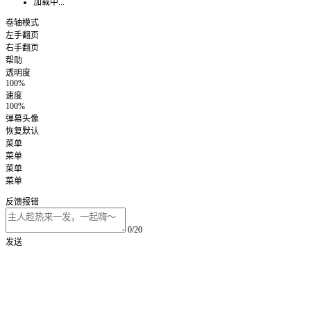
加载中...
卷轴模式
左手翻页
右手翻页
帮助
透明度
100%
速度
100%
弹幕头像
恢复默认
菜单
菜单
菜单
菜单
反馈报错
0/20
发送