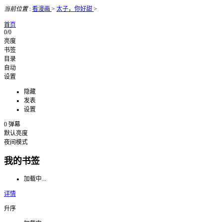
当前位置
:
看漫画
>
太子，你好甜
>
首页
0/0
亮度
书签
目录
自动
设置
隐藏
发表
设置
0
弹幕
默认亮度
夜间模式
我的书签
加载中...
详情
升序