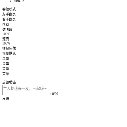
加载中...
卷轴模式
左手翻页
右手翻页
帮助
透明度
100%
速度
100%
弹幕头像
恢复默认
菜单
菜单
菜单
菜单
反馈报错
0/20
发送