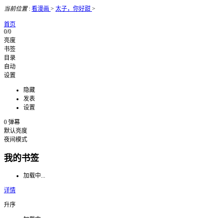
当前位置
:
看漫画
>
太子，你好甜
>
首页
0/0
亮度
书签
目录
自动
设置
隐藏
发表
设置
0
弹幕
默认亮度
夜间模式
我的书签
加载中...
详情
升序