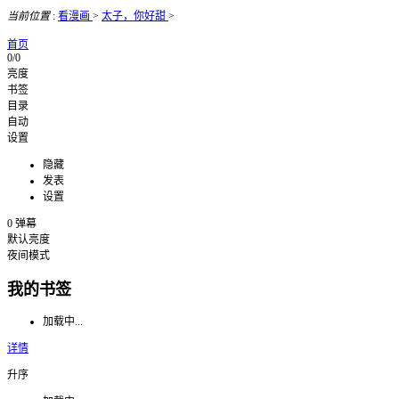
当前位置
:
看漫画
>
太子，你好甜
>
首页
0/0
亮度
书签
目录
自动
设置
隐藏
发表
设置
0
弹幕
默认亮度
夜间模式
我的书签
加载中...
详情
升序