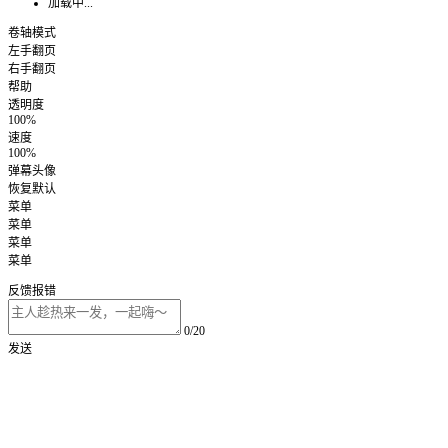
加载中...
卷轴模式
左手翻页
右手翻页
帮助
透明度
100%
速度
100%
弹幕头像
恢复默认
菜单
菜单
菜单
菜单
反馈报错
0/20
发送