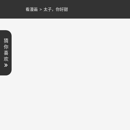
看漫画
>
太子，你好甜
猜
你
喜
欢