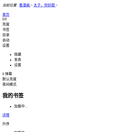
当前位置
:
看漫画
>
太子，你好甜
>
首页
0/0
亮度
书签
目录
自动
设置
隐藏
发表
设置
0
弹幕
默认亮度
夜间模式
我的书签
加载中...
详情
升序