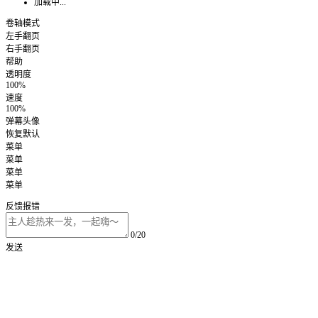
加载中...
卷轴模式
左手翻页
右手翻页
帮助
透明度
100%
速度
100%
弹幕头像
恢复默认
菜单
菜单
菜单
菜单
反馈报错
0/20
发送