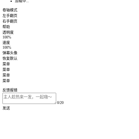
加载中...
卷轴模式
左手翻页
右手翻页
帮助
透明度
100%
速度
100%
弹幕头像
恢复默认
菜单
菜单
菜单
菜单
反馈报错
0/20
发送