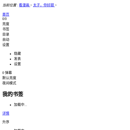
当前位置
:
看漫画
>
太子，你好甜
>
首页
0/0
亮度
书签
目录
自动
设置
隐藏
发表
设置
0
弹幕
默认亮度
夜间模式
我的书签
加载中...
详情
升序