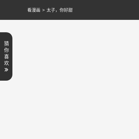
看漫画
>
太子，你好甜
猜
你
喜
欢