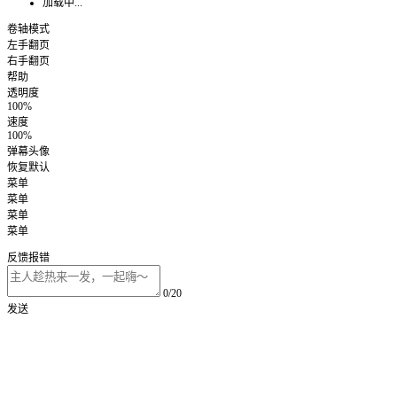
加载中...
卷轴模式
左手翻页
右手翻页
帮助
透明度
100%
速度
100%
弹幕头像
恢复默认
菜单
菜单
菜单
菜单
反馈报错
0/20
发送