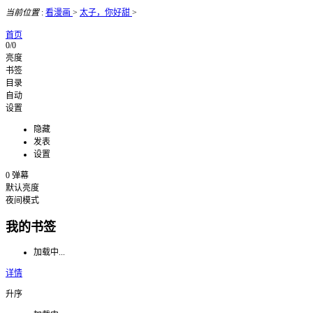
当前位置
:
看漫画
>
太子，你好甜
>
首页
0/0
亮度
书签
目录
自动
设置
隐藏
发表
设置
0
弹幕
默认亮度
夜间模式
我的书签
加载中...
详情
升序