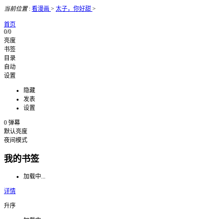
当前位置
:
看漫画
>
太子，你好甜
>
首页
0/0
亮度
书签
目录
自动
设置
隐藏
发表
设置
0
弹幕
默认亮度
夜间模式
我的书签
加载中...
详情
升序