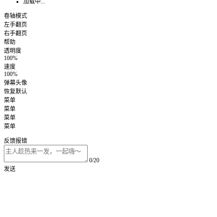
加载中...
卷轴模式
左手翻页
右手翻页
帮助
透明度
100%
速度
100%
弹幕头像
恢复默认
菜单
菜单
菜单
菜单
反馈报错
0/20
发送