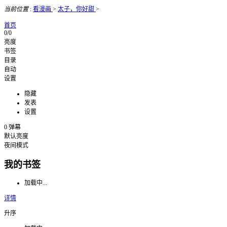
当前位置
:
看漫画
>
太子，你好甜
>
首页
0/0
亮度
书签
目录
自动
设置
隐藏
发表
设置
0
弹幕
默认亮度
夜间模式
我的书签
加载中...
详情
升序