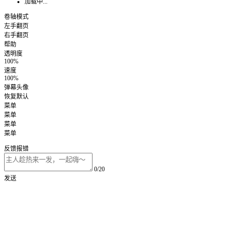
加载中...
卷轴模式
左手翻页
右手翻页
帮助
透明度
100%
速度
100%
弹幕头像
恢复默认
菜单
菜单
菜单
菜单
反馈报错
0/20
发送