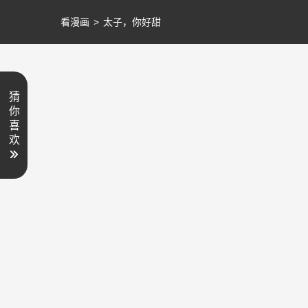
看漫画
>
太子，你好甜
猜
你
喜
欢