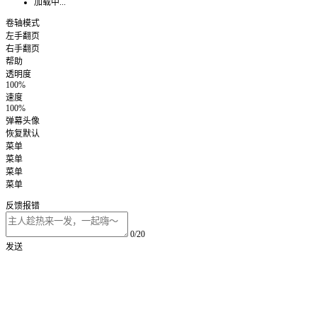
加载中...
卷轴模式
左手翻页
右手翻页
帮助
透明度
100%
速度
100%
弹幕头像
恢复默认
菜单
菜单
菜单
菜单
反馈报错
0/20
发送