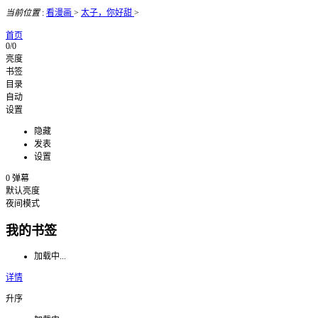
当前位置
:
看漫画
>
太子，你好甜
>
首页
0/0
亮度
书签
目录
自动
设置
隐藏
发表
设置
0
弹幕
默认亮度
夜间模式
我的书签
加载中...
详情
升序