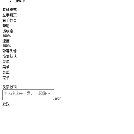
加载中...
卷轴模式
左手翻页
右手翻页
帮助
透明度
100%
速度
100%
弹幕头像
恢复默认
菜单
菜单
菜单
菜单
反馈报错
0/20
发送