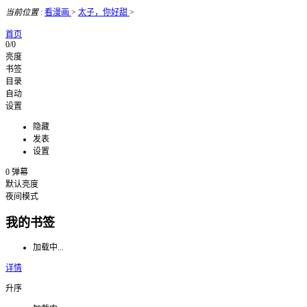
当前位置
:
看漫画
>
太子，你好甜
>
首页
0/0
亮度
书签
目录
自动
设置
隐藏
发表
设置
0
弹幕
默认亮度
夜间模式
我的书签
加载中...
详情
升序