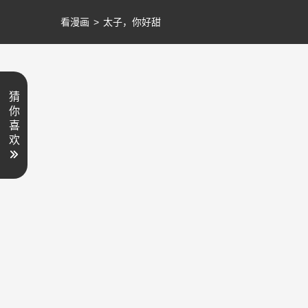
看漫画
>
太子，你好甜
猜
你
喜
欢