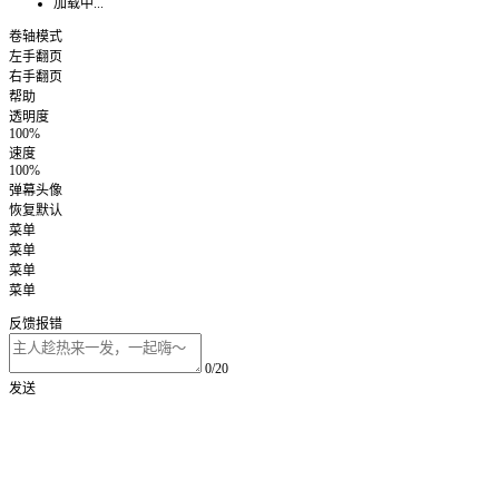
加载中...
卷轴模式
左手翻页
右手翻页
帮助
透明度
100%
速度
100%
弹幕头像
恢复默认
菜单
菜单
菜单
菜单
反馈报错
0/20
发送