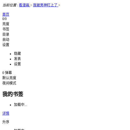
当前位置
:
看漫画
>
我被男神盯上了
>
首页
0/0
亮度
书签
目录
自动
设置
隐藏
发表
设置
0
弹幕
默认亮度
夜间模式
我的书签
加载中...
详情
升序