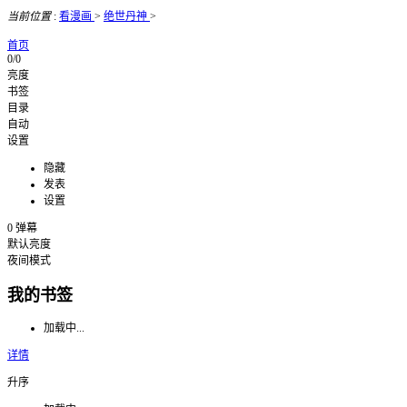
当前位置
:
看漫画
>
绝世丹神
>
首页
0/0
亮度
书签
目录
自动
设置
隐藏
发表
设置
0
弹幕
默认亮度
夜间模式
我的书签
加载中...
详情
升序