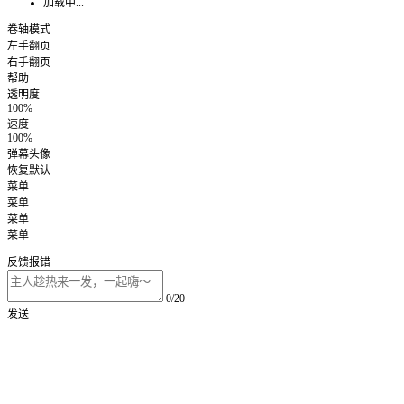
加载中...
卷轴模式
左手翻页
右手翻页
帮助
透明度
100%
速度
100%
弹幕头像
恢复默认
菜单
菜单
菜单
菜单
反馈报错
0/20
发送