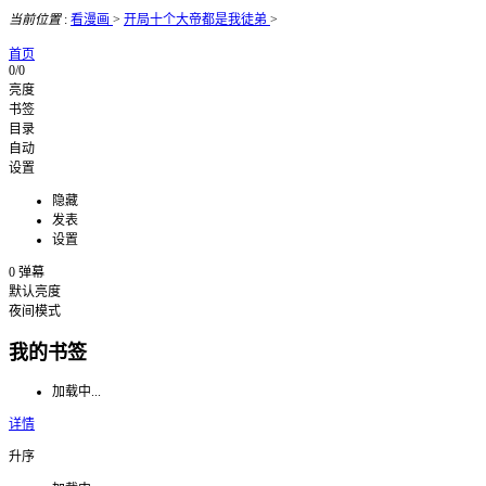
当前位置
:
看漫画
>
开局十个大帝都是我徒弟
>
首页
0/0
亮度
书签
目录
自动
设置
隐藏
发表
设置
0
弹幕
默认亮度
夜间模式
我的书签
加载中...
详情
升序