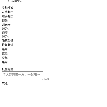
加载中...
卷轴模式
左手翻页
右手翻页
帮助
透明度
100%
速度
100%
弹幕头像
恢复默认
菜单
菜单
菜单
菜单
反馈报错
0/20
发送