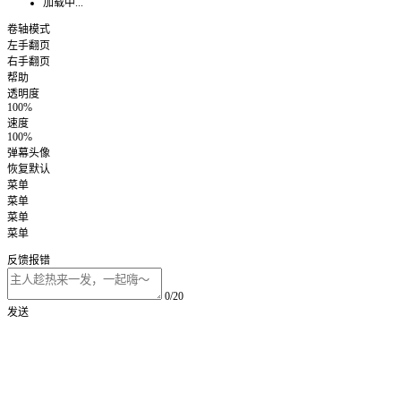
加载中...
卷轴模式
左手翻页
右手翻页
帮助
透明度
100%
速度
100%
弹幕头像
恢复默认
菜单
菜单
菜单
菜单
反馈报错
0/20
发送