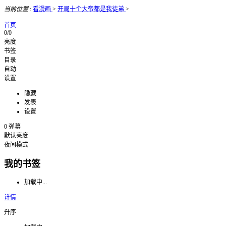
当前位置
:
看漫画
>
开局十个大帝都是我徒弟
>
首页
0/0
亮度
书签
目录
自动
设置
隐藏
发表
设置
0
弹幕
默认亮度
夜间模式
我的书签
加载中...
详情
升序