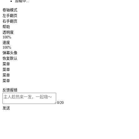
加载中...
卷轴模式
左手翻页
右手翻页
帮助
透明度
100%
速度
100%
弹幕头像
恢复默认
菜单
菜单
菜单
菜单
反馈报错
0/20
发送