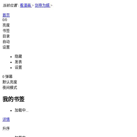
当前位置
:
看漫画
>
剑帝为婿
>
首页
0/0
亮度
书签
目录
自动
设置
隐藏
发表
设置
0
弹幕
默认亮度
夜间模式
我的书签
加载中...
详情
升序