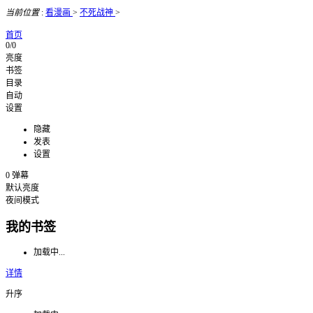
当前位置
:
看漫画
>
不死战神
>
首页
0/0
亮度
书签
目录
自动
设置
隐藏
发表
设置
0
弹幕
默认亮度
夜间模式
我的书签
加载中...
详情
升序