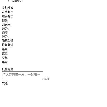
加载中...
卷轴模式
左手翻页
右手翻页
帮助
透明度
100%
速度
100%
弹幕头像
恢复默认
菜单
菜单
菜单
菜单
反馈报错
0/20
发送