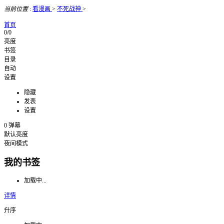
当前位置
:
看漫画
>
不死战神
>
首页
0/0
亮度
书签
目录
自动
设置
隐藏
发表
设置
0
弹幕
默认亮度
夜间模式
我的书签
加载中...
详情
升序