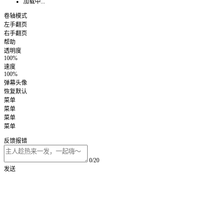
加载中...
卷轴模式
左手翻页
右手翻页
帮助
透明度
100%
速度
100%
弹幕头像
恢复默认
菜单
菜单
菜单
菜单
反馈报错
0/20
发送