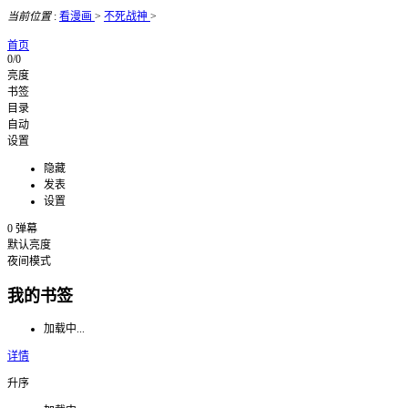
当前位置
:
看漫画
>
不死战神
>
首页
0/0
亮度
书签
目录
自动
设置
隐藏
发表
设置
0
弹幕
默认亮度
夜间模式
我的书签
加载中...
详情
升序