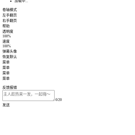
加载中...
卷轴模式
左手翻页
右手翻页
帮助
透明度
100%
速度
100%
弹幕头像
恢复默认
菜单
菜单
菜单
菜单
反馈报错
0/20
发送