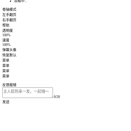
加载中...
卷轴模式
左手翻页
右手翻页
帮助
透明度
100%
速度
100%
弹幕头像
恢复默认
菜单
菜单
菜单
菜单
反馈报错
0/20
发送