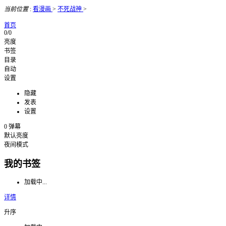
当前位置
:
看漫画
>
不死战神
>
首页
0/0
亮度
书签
目录
自动
设置
隐藏
发表
设置
0
弹幕
默认亮度
夜间模式
我的书签
加载中...
详情
升序