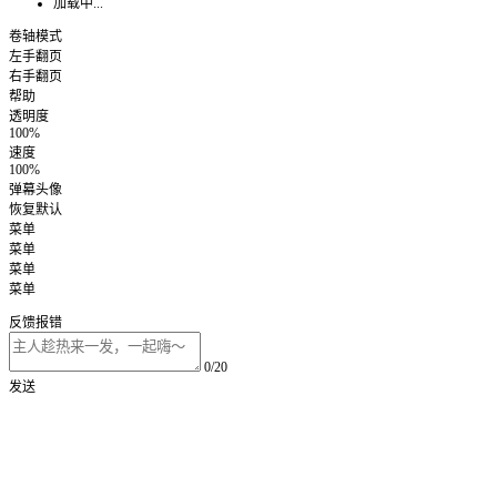
加载中...
卷轴模式
左手翻页
右手翻页
帮助
透明度
100%
速度
100%
弹幕头像
恢复默认
菜单
菜单
菜单
菜单
反馈报错
0/20
发送