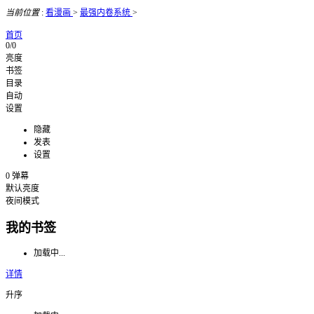
当前位置
:
看漫画
>
最强内卷系统
>
首页
0/0
亮度
书签
目录
自动
设置
隐藏
发表
设置
0
弹幕
默认亮度
夜间模式
我的书签
加载中...
详情
升序