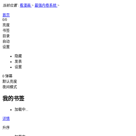
当前位置
:
看漫画
>
最强内卷系统
>
首页
0/0
亮度
书签
目录
自动
设置
隐藏
发表
设置
0
弹幕
默认亮度
夜间模式
我的书签
加载中...
详情
升序