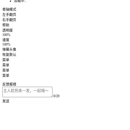
加载中...
卷轴模式
左手翻页
右手翻页
帮助
透明度
100%
速度
100%
弹幕头像
恢复默认
菜单
菜单
菜单
菜单
反馈报错
0/20
发送