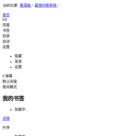
当前位置
:
看漫画
>
最强内卷系统
>
首页
0/0
亮度
书签
目录
自动
设置
隐藏
发表
设置
0
弹幕
默认亮度
夜间模式
我的书签
加载中...
详情
升序