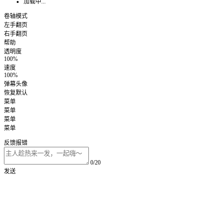
加载中...
卷轴模式
左手翻页
右手翻页
帮助
透明度
100%
速度
100%
弹幕头像
恢复默认
菜单
菜单
菜单
菜单
反馈报错
0/20
发送