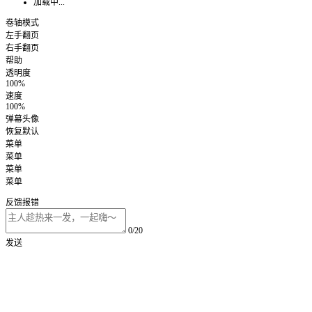
加载中...
卷轴模式
左手翻页
右手翻页
帮助
透明度
100%
速度
100%
弹幕头像
恢复默认
菜单
菜单
菜单
菜单
反馈报错
0/20
发送