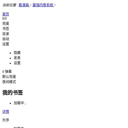
当前位置
:
看漫画
>
最强内卷系统
>
首页
0/0
亮度
书签
目录
自动
设置
隐藏
发表
设置
0
弹幕
默认亮度
夜间模式
我的书签
加载中...
详情
升序