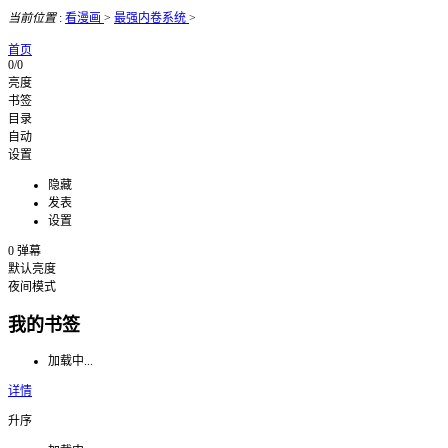
当前位置
:
看漫画
>
最强内卷系统
>
首页
0/0
亮度
书签
目录
自动
设置
隐藏
发表
设置
0
弹幕
默认亮度
夜间模式
我的书签
加载中...
详情
升序