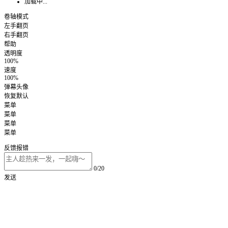
加载中...
卷轴模式
左手翻页
右手翻页
帮助
透明度
100%
速度
100%
弹幕头像
恢复默认
菜单
菜单
菜单
菜单
反馈报错
0/20
发送