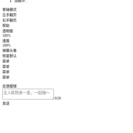
加载中...
卷轴模式
左手翻页
右手翻页
帮助
透明度
100%
速度
100%
弹幕头像
恢复默认
菜单
菜单
菜单
菜单
反馈报错
0/20
发送