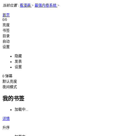
当前位置
:
看漫画
>
最强内卷系统
>
首页
0/0
亮度
书签
目录
自动
设置
隐藏
发表
设置
0
弹幕
默认亮度
夜间模式
我的书签
加载中...
详情
升序