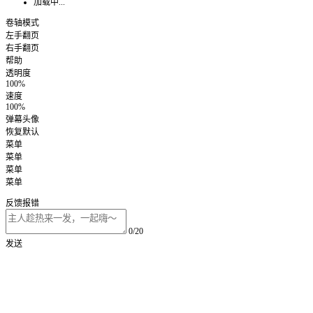
加载中...
卷轴模式
左手翻页
右手翻页
帮助
透明度
100%
速度
100%
弹幕头像
恢复默认
菜单
菜单
菜单
菜单
反馈报错
0/20
发送