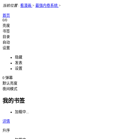
当前位置
:
看漫画
>
最强内卷系统
>
首页
0/0
亮度
书签
目录
自动
设置
隐藏
发表
设置
0
弹幕
默认亮度
夜间模式
我的书签
加载中...
详情
升序