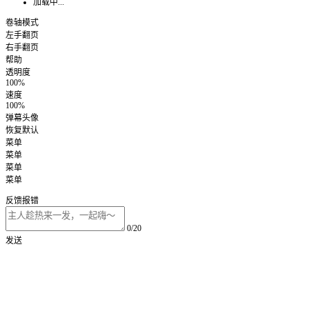
加载中...
卷轴模式
左手翻页
右手翻页
帮助
透明度
100%
速度
100%
弹幕头像
恢复默认
菜单
菜单
菜单
菜单
反馈报错
0/20
发送