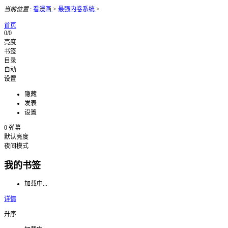
当前位置
:
看漫画
>
最强内卷系统
>
首页
0/0
亮度
书签
目录
自动
设置
隐藏
发表
设置
0
弹幕
默认亮度
夜间模式
我的书签
加载中...
详情
升序