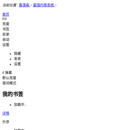
当前位置
:
看漫画
>
最强内卷系统
>
首页
0/0
亮度
书签
目录
自动
设置
隐藏
发表
设置
0
弹幕
默认亮度
夜间模式
我的书签
加载中...
详情
升序