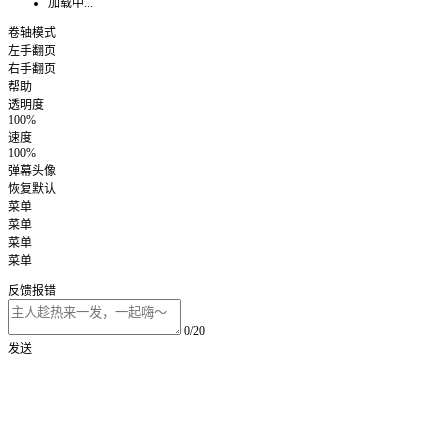
加载中...
卷轴模式
左手翻页
右手翻页
帮助
透明度
100%
速度
100%
弹幕头像
恢复默认
菜单
菜单
菜单
菜单
反馈报错
0/20
发送