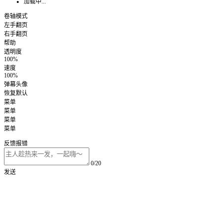
加载中...
卷轴模式
左手翻页
右手翻页
帮助
透明度
100%
速度
100%
弹幕头像
恢复默认
菜单
菜单
菜单
菜单
反馈报错
0/20
发送