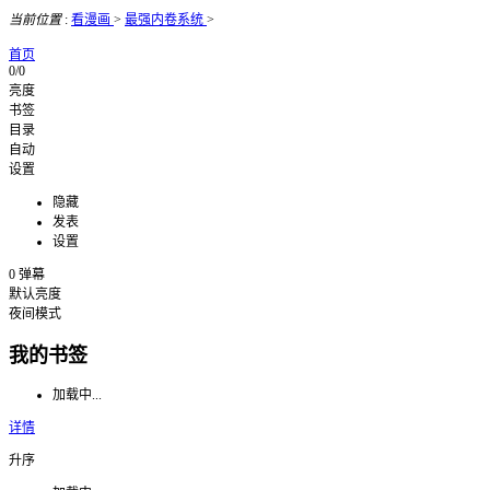
当前位置
:
看漫画
>
最强内卷系统
>
首页
0/0
亮度
书签
目录
自动
设置
隐藏
发表
设置
0
弹幕
默认亮度
夜间模式
我的书签
加载中...
详情
升序