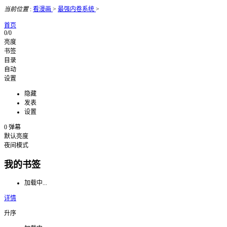
当前位置
:
看漫画
>
最强内卷系统
>
首页
0/0
亮度
书签
目录
自动
设置
隐藏
发表
设置
0
弹幕
默认亮度
夜间模式
我的书签
加载中...
详情
升序