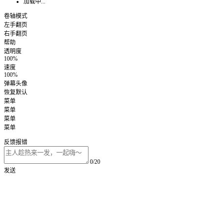
加载中...
卷轴模式
左手翻页
右手翻页
帮助
透明度
100%
速度
100%
弹幕头像
恢复默认
菜单
菜单
菜单
菜单
反馈报错
0/20
发送